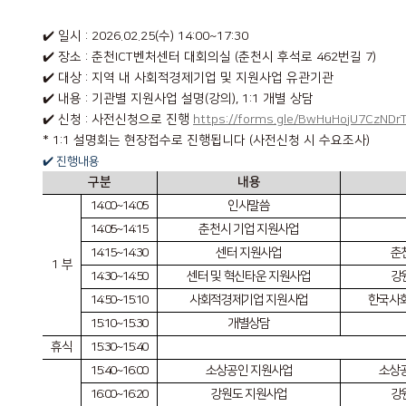
✔️ 일시 : 2026.02.25(수) 14:00~17:30
✔️ 장소 : 춘천ICT벤처센터 대회의실 (춘천시 후석로 462번길 7)
✔️ 대상 : 지역 내 사회적경제기업 및 지원사업 유관기관
✔️ 내용 : 기관별 지원사업 설명(강의), 1:1 개별 상담
✔️ 신청 : 사전신청으로 진행
https://forms.gle/BwHuHojU7CzNDr
* 1:1 설명회는 현장접수로 진행됩니다 (사전신청 시 수요조사)
✔️ 진행내용
구분
내용
14:00~14:05
인사말씀
14:05~14:15
춘천시 기업 지원사업
14:15~14:30
센터 지원사업
춘
1
부
14:30~14:50
센터 및 혁신타운 지원사업
강
14:50~15:10
사회적경제기업 지원사업
한국사
15:10~15:30
개별상담
휴식
15:30~15:40
15:40~16:00
소상공인 지원사업
소상
16:00~16:20
강원도 지원사업
강