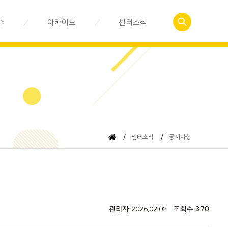
수
아카이브
센터소식
예약
사회적경제관련서식
공지사항
 신청
춘천사회적경제이야기
센터활동소식
자료실
뉴스레터
동영상 강의
/
센터소식
/
공지사항
관리자
2026.02.02
조회수
370