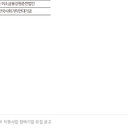
)
미소금융강원춘천법인
한국사회가치연대기금
시설비 지원사업 참여기업 모집 공고