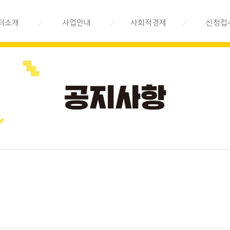
터소개
사업안내
사회적경제
신청접
제지원센터는
지속가능경영
사회적경제란
전문상담
시스템 구축
직소개
사회적경제기업 안내
교육/공모
지속가능경영
법인 소개
사회적경제기업 지도
기업 발굴.육성
오시는 길
사회적경제기업 목록
지속가능경영
시장환경 구축
사회적경제기업 상품
지속가능경영
사회적경제 Q&A
환경 조성
사회적경제기업소식