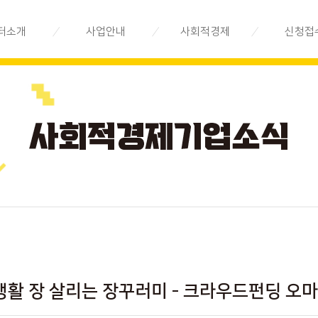
터소개
사업안내
사회적경제
신청접
제지원센터는
지속가능경영
사회적경제란
전문상담
시스템 구축
직소개
사회적경제기업 안내
교육/공모
지속가능경영
법인 소개
사회적경제기업 지도
기업 발굴.육성
오시는 길
사회적경제기업 목록
지속가능경영
시장환경 구축
사회적경제기업 상품
지속가능경영
사회적경제 Q&A
환경 조성
사회적경제기업소식
생활 장 살리는 장꾸러미 - 크라우드펀딩 오