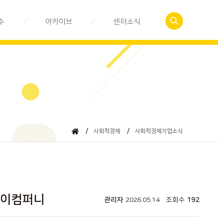
수
아카이브
센터소식
예약
사회적경제관련서식
공지사항
 신청
춘천사회적경제이야기
센터활동소식
자료실
뉴스레터
동영상 강의
/
사회적경제
/
사회적경제기업소식
마이컴퍼니
관리자
2026.05.14
조회수
192