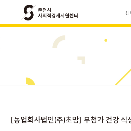
센
사회적경
조
모
찾아
[농업회사법인(주)초맘] 무첨가 건강 식