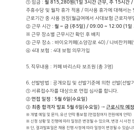
① 임금 :
월 815,280원(1일 3시간 근무, 주 15시간 /
주휴수당 및 월차 휴가 적용 / 미사용 휴가에 대해서는
근로기간 중 사용 권장(월급여에서 사대보험 근로자부담
② 근무 시간 :
월 ~ 금 (주5일) / 09:00 ~ 12:00 (1
※ 근무 장소별 근무시간 확인 후 배치
③ 근무 장소 : 바이오카페(소양강로 40) / 나비찬카페(
④ 4대 보험 : 4대 보험 의무가입
5. 직무내용 : 카페 바리스타 보조원 (총 3명)
6. 선발방법 : 공개모집 및 선발기준에 의한 선발(선발
① 서류접수자를 대상으로 면접 심사를 합니다.
②
면접 일정 : 5월 6일(수요일)
③
최종 합격자 발표 5월 6일(수요일)
→
근로시작 예정일 
※ 개별 메일 및 문자, 유선 연락 통보함 (면접참여자 전원에게 연락)
※ 신청 상황 및 진행에 따라 일정은 변경될 수 있으며, 변경 시 사전
※ 단, 결과발표일은 채용 진행 사정에 따라 일정이 변경될 수 있습니