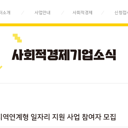
터소개
사업안내
사회적경제
신청접
제지원센터는
지속가능경영
사회적경제란
전문상담
시스템 구축
직소개
사회적경제기업 안내
교육/공모
지속가능경영
법인 소개
사회적경제기업 지도
기업 발굴.육성
오시는 길
사회적경제기업 목록
지속가능경영
시장환경 구축
사회적경제기업 상품
지속가능경영
사회적경제 Q&A
환경 조성
사회적경제기업소식
지역연계형 일자리 지원 사업 참여자 모집