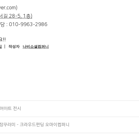
er.com)
길 28-5, 1층)
당 : 010-9963-2986
!!
집
작성자
나비소셜컴퍼니
|
미디어아트 전시
는 장꾸러미 - 크라우드펀딩 오마이컴퍼니