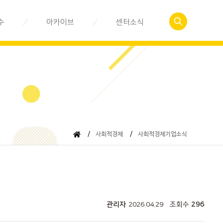
수
아카이브
센터소식
예약
사회적경제관련서식
공지사항
 신청
춘천사회적경제이야기
센터활동소식
자료실
뉴스레터
동영상 강의
/
사회적경제
/
사회적경제기업소식
관리자
2026.04.29
조회수
296