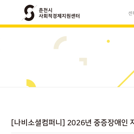
센
사회적경
조
모
찾아
[나비소셜컴퍼니] 2026년 중증장애인 