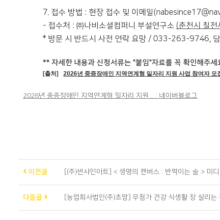
7. 접수 방법 : 현장 접수 및 이메일(nabesince17@nav
- 접수처 : ㈜나비소셜컴퍼니 부설연구소
(춘천시 칠전서
* 방문 시 반드시 사전 연락 요망 / 033-263-9746, 담
** 자세한 내용과 신청서류는 "붙임"자료를 꼭 확인해주세요
[출처]
2026년 중증장애인 지역연계형 일자리 지원 사업 참여자 모
2026년 중증장애인 지역연계형 일자리 지원 .. : 네이버블로그
이전글
[(주)썬샤인아트] < 생명의 캔버스 : 반짝이는 숨 > 
다음글
[농업회사법인(주)초맘] 무첨가 건강 식생활 장 살리