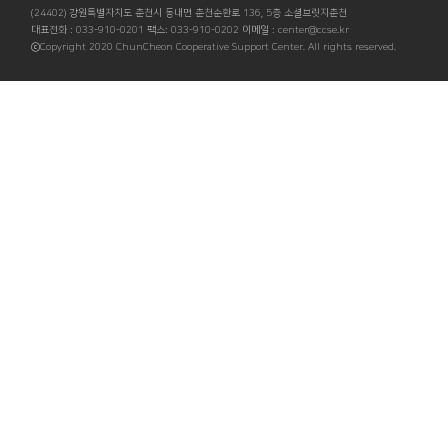
(24402) 강원특별자치도 춘천시 동내면 춘천순환로 136, 5층 소셜브릿지춘천
대표전화 : 033-910-0201 팩스: 033-910-0202 이메일 : center@ccse.kr
ⓒCopyright 2020 ChunCheon Cooperative Support Center. All rights reserved.