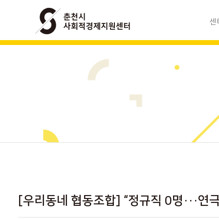
센
사회적경
조
모
찾아
[우리동네 협동조합] “정규직 0명···