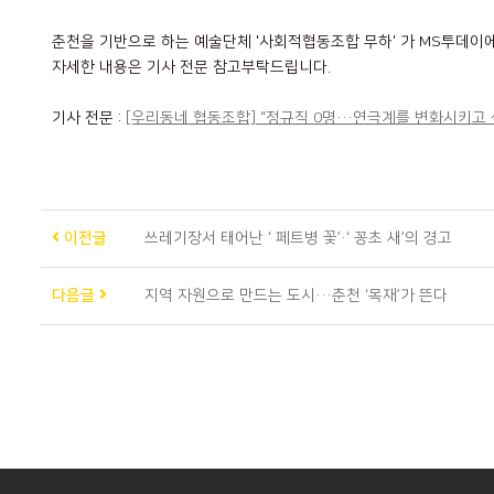
춘천을 기반으로 하는 예술단체 '사회적협동조합 무하' 가 MS투데이
자세한 내용은 기사 전문 참고부탁드립니다.
기사 전문 :
[우리동네 협동조합] “정규직 0명···연극계를 변화시키고
이전글
쓰레기장서 태어난 ‘ 페트병 꽃’·‘ 꽁초 새’의 경고
다음글
지역 자원으로 만드는 도시···춘천 ‘목재’가 뜬다