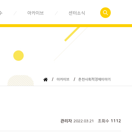
수
아카이브
센터소식
예약
사회적경제관련서식
공지사항
 신청
춘천사회적경제이야기
센터활동소식
자료실
뉴스레터
동영상 강의
/
아카이브
/
춘천사회적경제이야기
관리자
2022.03.21
조회수
1112