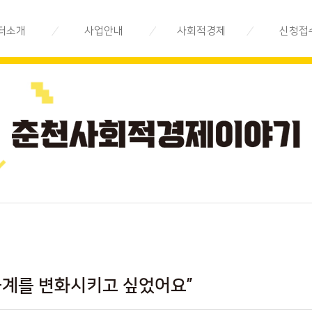
터소개
사업안내
사회적경제
신청접
제지원센터는
지속가능경영
사회적경제란
전문상담
시스템 구축
직소개
사회적경제기업 안내
교육/공모
지속가능경영
법인 소개
사회적경제기업 지도
기업 발굴.육성
오시는 길
사회적경제기업 목록
지속가능경영
시장환경 구축
사회적경제기업 상품
지속가능경영
사회적경제 Q&A
환경 조성
사회적경제기업소식
연극계를 변화시키고 싶었어요”