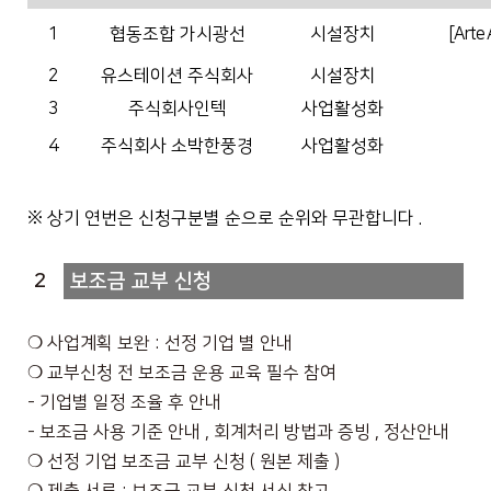
1
협동조합 가시광선
시설장치
[Arte
2
유스테이션 주식회사
시설장치
3
주식회사인텍
사업활성화
4
주식회사 소박한풍경
사업활성화
※
상기 연번은 신청구분별 순으로 순위와 무관합니다
.
2
보조금 교부 신청
❍
사업계획 보완
:
선정 기업 별 안내
❍
교부신청 전 보조금 운용 교육 필수 참여
-
기업별 일정 조율 후 안내
-
보조금 사용 기준 안내
,
회계처리 방법과 증빙
,
정산안내
❍
선정 기업 보조금 교부 신청
(
원본 제출
)