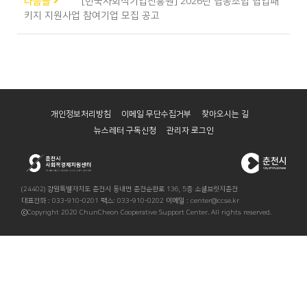
다음글
[한국사회적기업진흥원] 2026년 협동조합 협업패
키지 지원사업 참여기업 모집 공고
개인정보처리방침
이메일 무단수집거부
찾아오시는 길
뉴스레터 구독신청
관리자 로그인
(24402) 강원특별자치도 춘천시 동내면 춘천순환로 136, 5층 소셜브릿지춘천
대표전화 : 033-910-0201 팩스: 033-910-0202 이메일 : center@ccse.kr
ⓒCopyright 2020 ChunCheon Cooperative Support Center. All rights reserved.