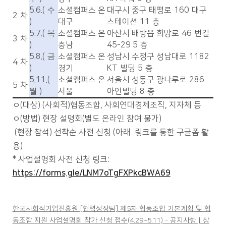
5.6.(
수
소셜캠퍼스 온
대구시 중구 태평로
160
대구
2
차
)
대구
스테이션
11
층
5.7.(
목
소셜캠퍼스 온
아산시 배방읍 희망로
46
번길
3
차
)
충남
45-29 5
층
5.8.(
금
소셜캠퍼스 온
성남시 수정구 성남대로
1182
4
차
)
경기
KT
빌딩
5
층
5.11.(
소셜캠퍼스 온
서울시 성동구 광나루로
286
5
차
월
)
서울
아인빌딩
8
층
ㅇ(대상) (사회적)협동조합, 사회연대경제조직, 지자체 등
ㅇ(방법) 현장 설명회(별도 온라인 참여 불가)
(현장 참석) 선착순 사전 신청 (아래 링크를 통한 구글폼 활
용)
* 사업설명회 사전 신청 링크:
https://forms.gle/LNM7oTgFXPkcBWA69
한국사회적기업진흥원 [협력성장팀] 제5차 협동조합 기본계획 및 협
동조합 지원 사업설명회 참가 신청 접수(4.29~5.11) - 공지사항 | 상