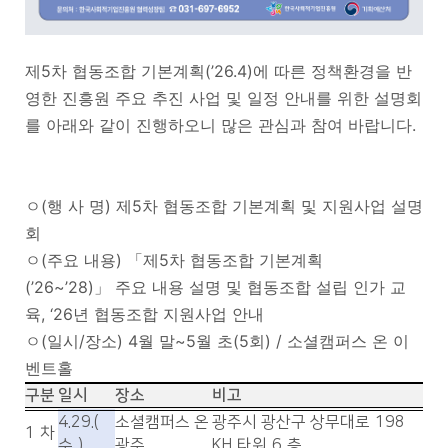
제5차 협동조합 기본계획(’26.4)에 따른 정책환경을 반
영한 진흥원 주요 추진 사업 및 일정 안내를 위한 설명회
를 아래와 같이 진행하오니 많은 관심과 참여 바랍니다.
ㅇ(행 사 명) 제5차 협동조합 기본계획 및 지원사업 설명
회
ㅇ(주요 내용) 「제5차 협동조합 기본계획
(’26~’28)」 주요 내용 설명 및 협동조합 설립 인가 교
육, ‘26년 협동조합 지원사업 안내
ㅇ(일시/장소) 4월 말~5월 초(5회) / 소셜캠퍼스 온 이
벤트홀
구분
일시
장소
비고
4.29.(
소셜캠퍼스 온
광주시 광산구 상무대로
198
1
차
수
)
광주
KH
타워
6
층