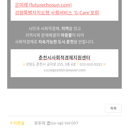
은미래 (futurechosun.com)
강원특별자치도형 사회서비스 'G-Care'포럼
시민과 사회적경제,
지역
을 잇고
지역사회 문제해결의
마중물
이 되어
사회적경제로
지속가능한 도시 춘천
을 만듭니다.
춘천시사회적경제지원센터
A
강원도 춘천시 공지로 255, 3층 4호
T
033-910-0201
M
cccoopcenter@naver.com
목록
이전글
모두의 쿱(co-op) Vol.037