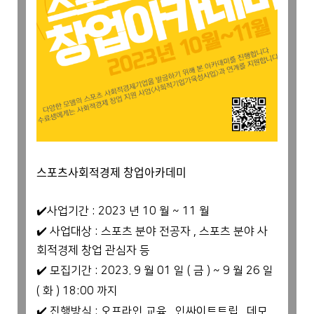
스포츠사회적경제 창업아카데미
✔️사업기간
: 2023
년
10
월
~ 11
월
✔️
사업대상
:
스포츠 분야 전공자
,
스포츠 분야 사
회적경제 창업 관심자 등
✔️
모집기간
: 2023. 9
월
01
일
(
금
) ~ 9
월
26
일
(
화
) 18:00
까지
✔️
진행방식
:
오프라인 교육
,
인싸이트트립
,
데모