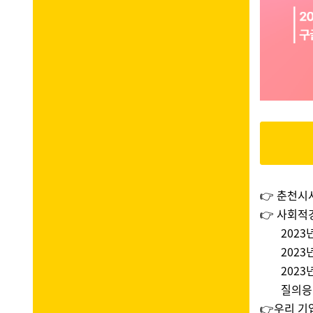
👉 춘천
👉 사회적
202
202
202
질의응
👉우리 기