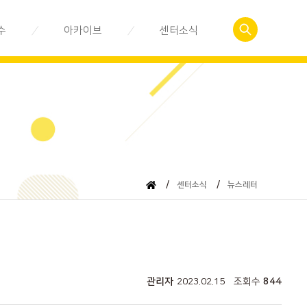
수
아카이브
센터소식
예약
사회적경제관련서식
공지사항
 신청
춘천사회적경제이야기
센터활동소식
자료실
뉴스레터
동영상 강의
/
센터소식
/
뉴스레터
관리자
2023.02.15
조회수
844