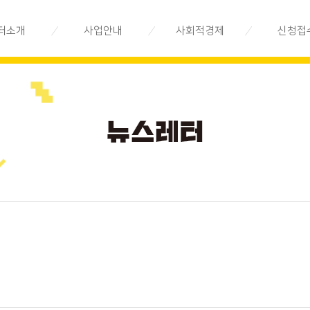
터소개
사업안내
사회적경제
신청접
제지원센터는
지속가능경영
사회적경제란
전문상담
시스템 구축
직소개
사회적경제기업 안내
교육/공모
지속가능경영
법인 소개
사회적경제기업 지도
기업 발굴.육성
오시는 길
사회적경제기업 목록
지속가능경영
시장환경 구축
사회적경제기업 상품
지속가능경영
사회적경제 Q&A
환경 조성
사회적경제기업소식