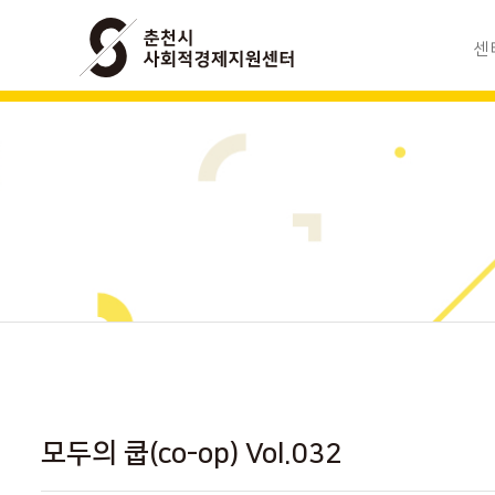
센
사회적경
조
모
찾아
모두의 쿱(co-op) Vol.032