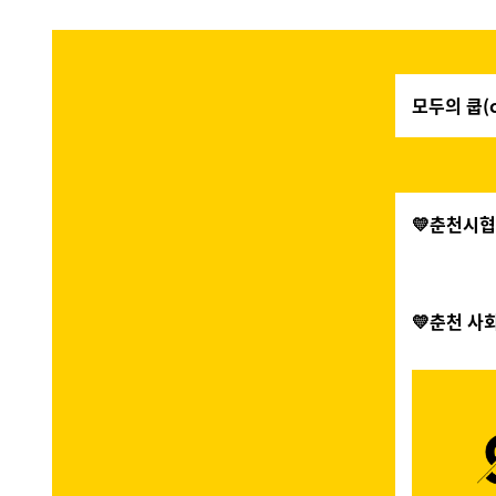
모두의 쿱(co
💛춘천시
💛춘천 사