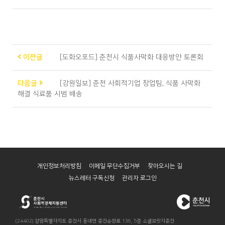
이전글
[도화오포드] 춘천시 식품사막화 대응방안 토론회
다음글
[강원일보] 춘천 사회적기업 창업팀, 식품 사막화
해결 식료품 시범 배송
개인정보처리방침
이메일 무단수집거부
찾아오시는 길
뉴스레터 구독신청
관리자 로그인
(24402) 강원특별자치도 춘천시 동내면 춘천순환로 136, 5층 소셜브릿지춘천