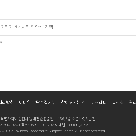
적기업가 육성사업 협약식’ 진행
개최
처리방침
이메일 무단수집거부
찾아오시는 길
뉴스레터 구독신청
관리
 강원특별자치도 춘천시 동내면 춘천순환로 136, 5층 소셜브릿지춘천
-910-0201 팩스: 033-910-0202 이메일 : center@ccse.kr
2020 ChunCheon Cooperative Support Center. All rights reserved.