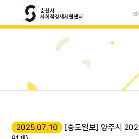
센
사회적경
조
모
찾아
2025.07.10
[중도일보] 양주시 20
연계)