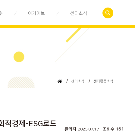
수
아카이브
센터소식
예약
사회적경제관련서식
공지사항
 신청
춘천사회적경제이야기
센터활동소식
자료실
뉴스레터
동영상 강의
/
센터소식
/
센터활동소식
사회적경제-ESG로드
관리자
2025.07.17
조회수
161