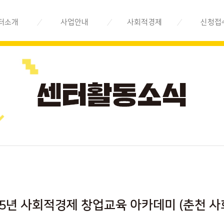
터소개
사업안내
사회적경제
신청접
제지원센터는
지속가능경영
사회적경제란
전문상담
시스템 구축
직소개
사회적경제기업 안내
교육/공모
지속가능경영
법인 소개
사회적경제기업 지도
기업 발굴.육성
오시는 길
사회적경제기업 목록
지속가능경영
시장환경 구축
사회적경제기업 상품
지속가능경영
사회적경제 Q&A
환경 조성
사회적경제기업소식
25년 사회적경제 창업교육 아카데미 (춘천 